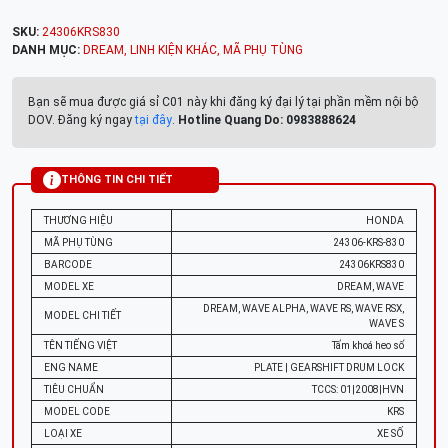
SKU:
24306KRS830
DANH MỤC:
DREAM
,
LINH KIỆN KHÁC
,
MÃ PHỤ TÙNG
Bạn sẽ mua được giá sỉ C01 này khi đăng ký đại lý tại phần mềm nội bộ
DOV. Đăng ký ngay
tại đây
.
Hotline Quang Do: 0983888624
THÔNG TIN CHI TIẾT
THƯƠNG HIỆU
HONDA
MÃ PHỤ TÙNG
24306-KRS-830
BARCODE
24306KRS830
MODEL XE
DREAM, WAVE
DREAM, WAVE ALPHA, WAVE RS, WAVE RSX,
MODEL CHI TIẾT
WAVE S
TÊN TIẾNG VIỆT
Tấm khoá heo số
ENG NAME
PLATE | GEARSHIFT DRUM LOCK
TIÊU CHUẨN
TCCS: 01|2008|HVN
MODEL CODE
KRS
LOẠI XE
XE SỐ