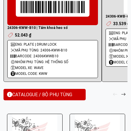
24306-KWB-600
33.539 ₫
24306-KWW-B10 | Tấm khoá heo số
ENG: PLAT
52.043 ₫
MÃ PHỤ T
ENG: PLATE | DRUM LOCK
BARCODE:
MÃ PHỤ TÙNG: 24306-KWW-B10
NHÓM PHỤ
BARCODE: 24306KWWB10
MODEL XE
NHÓM PHỤ TÙNG: HỆ THỐNG SỐ
MODEL CO
MODEL XE: WAVE
MODEL CODE: KWW
CATALOGUE / BỘ PHỤ TÙNG