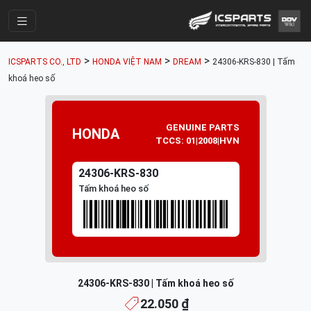
Trang Chính
>
>
>
ICSPARTS CO., LTD
HONDA VIỆT NAM
DREAM
24306-KRS-830 | Tấm
Cửa Hàng
khoá heo số
Parts Catalogue
Mã Phụ Tùng
GENUINE PARTS
HONDA
TCCS: 01|2008|HVN
Nhóm Phụ Tùng
24306-KRS-830
Tài khoản
Tấm khoá heo số
24306-KRS-830 | Tấm khoá heo số
22.050 ₫