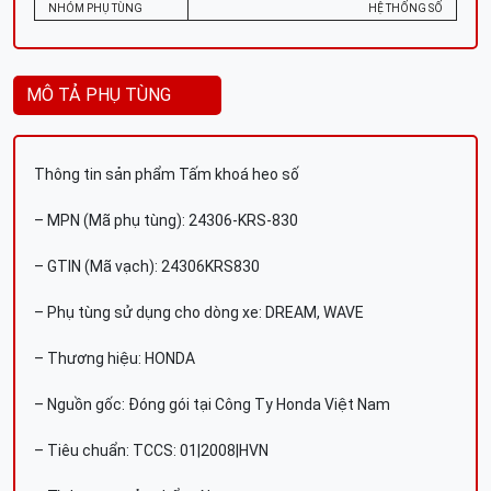
NHÓM PHỤ TÙNG
HỆ THỐNG SỐ
MÔ TẢ PHỤ TÙNG
Thông tin sản phẩm Tấm khoá heo số
– MPN (Mã phụ tùng): 24306-KRS-830
– GTIN (Mã vạch): 24306KRS830
– Phụ tùng sử dụng cho dòng xe: DREAM, WAVE
– Thương hiệu: HONDA
– Nguồn gốc: Đóng gói tại Công Ty Honda Việt Nam
– Tiêu chuẩn: TCCS: 01|2008|HVN