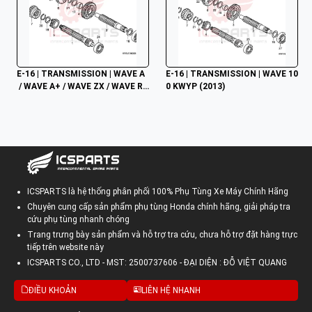
E-16 | TRANSMISSION | WAVE A
E-16 | TRANSMISSION | WAVE 10
 / WAVE A+ / WAVE ZX / WAVE RS
0 KWYP (2013)
V / WAVE ALPHA / WAVE RS / WA
VE S / WAVE 100S NHẬP
ICSPARTS là hệ thống phân phối 100% Phụ Tùng Xe Máy Chính Hãng
Chuyên cung cấp sản phẩm phụ tùng Honda chính hãng, giải pháp tra
cứu phụ tùng nhanh chóng
Trang trưng bày sản phẩm và hỗ trợ tra cứu, chưa hỗ trợ đặt hàng trực
tiếp trên website này
ICSPARTS CO., LTD - MST: 2500737606 - ĐẠI DIỆN : ĐỖ VIỆT QUANG
ĐIỀU KHOẢN
LIÊN HỆ NHANH