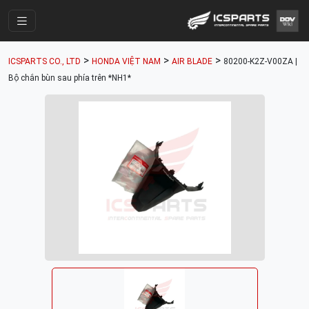
Trang Chính
>
>
>
ICSPARTS CO., LTD
HONDA VIỆT NAM
AIR BLADE
80200-K2Z-V00ZA |
Cửa Hàng
Bộ chắn bùn sau phía trên *NH1*
Parts Catalogue
Mã Phụ Tùng
Nhóm Phụ Tùng
Tài khoản