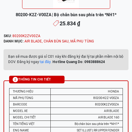
80200-K2Z-V00ZA | Bộ chắn bùn sau phía trên *NH1*
25.834 ₫
SKU:
80200K2ZV00ZA
DANH MỤC:
AIR BLADE
,
CHẮN BÙN SAU
,
MÃ PHỤ TÙNG
Bạn sẽ mua được giá sỉ C01 này khi đăng ký đại lý tại phần mềm nội bộ
DOV. Đăng ký ngay
tại đây
.
Hotline Quang Do: 0983888624
THÔNG TIN CHI TIẾT
THƯƠNG HIỆU
HONDA
MÃ PHỤ TÙNG
80200-K2Z-V00ZA
BARCODE
80200K2ZV00ZA
MODEL XE
AIR BLADE
MODEL CHI TIẾT
AIR BLADE 160
TÊN TIẾNG VIỆT
Bộ chắn bùn sau phía trên *NH1*
ENG NAME
SET ILLUST | RR UPPER FENDER