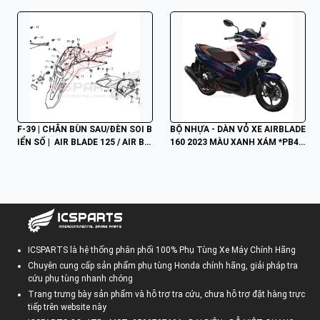
F-39 | CHẮN BÙN SAU/ĐÈN SOI B
BỘ NHỰA - DÀN VỎ XE AIRBLADE 
IỂN SỐ |  AIR BLADE 125 / AIR BL
160 2023 MÀU XANH XÁM *PB42
ADE 160 K2Z K3A (2023+)
1*
ICSPARTS là hệ thống phân phối 100% Phụ Tùng Xe Máy Chính Hãng
Chuyên cung cấp sản phẩm phụ tùng Honda chính hãng, giải pháp tra
cứu phụ tùng nhanh chóng
Trang trưng bày sản phẩm và hỗ trợ tra cứu, chưa hỗ trợ đặt hàng trực
tiếp trên website này