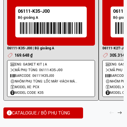
06111-K35-J00
06111
Bộ gioăng A
Bộ gioă
06111-K35-J00 | Bộ gioăng A
06111-K2T-J00 
169.648 ₫
305.314 
ENG: GASKET KIT | A
ENG: GASKE
MÃ PHỤ TÙNG: 06111-K35-J00
MÃ PHỤ TÙ
BARCODE: 06111K35J00
BARCODE:
NHÓM PHỤ TÙNG: LỐC MÁY -VÁCH MÁY - GIOĂNG MÁY
MODEL XE: PCX
MODEL XE:
MODEL CODE: K35
MODEL CO
CATALOGUE / BỘ PHỤ TÙNG