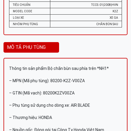
TIÊU CHUẨN
TCCS: 01|2008|HVN
MODEL CODE
K2Z
LOẠI XE
XE GA
NHÓM PHỤ TÙNG
CHẮN BÙN SAU
MÔ TẢ PHỤ TÙNG
Thông tin sản phẩm Bộ chắn bùn sau phía trên *NH1*
– MPN (Mã phụ tùng): 80200-K2Z-V00ZA
– GTIN (Mã vạch): 80200K2ZV00ZA
– Phụ tùng sử dụng cho dòng xe: AIR BLADE
– Thương hiệu: HONDA
– Nguồn gốc: Đóng gói tại Công Ty Honda Việt Nam