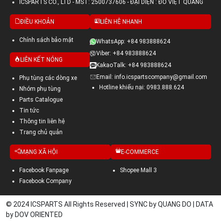
ICSPARTS CO., LTD - MST: 2500737606 - ĐẠI DIỆN : ĐỖ VIỆT QUANG
ĐIỀU KHOẢN
LIÊN HỆ NHANH
Chính sách bảo mật
WhatsApp: +84 983888624
Viber: +84 983888624
LIÊN KẾT NÓNG
KakaoTalk: +84 983888624
Email: info.icspartscompany@gmail.com
Phụ tùng các dòng xe
Hotline khiếu nại: 0983.888.624
Nhóm phụ tùng
Parts Catalogue
Tin tức
Thông tin liên hệ
Trang chủ quản
MẠNG XÃ HỘI
E-COMMERCE
Facebook Fanpage
Shopee Mall 3
Facebook Company
© 2024 ICSPARTS All Rights Reserved | SYNC by QUANG DO | DATA
by DOV ORIENTED