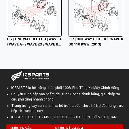
E-7 | ONE WAY CLUTCH | WAVE A 
E-7 | ONE WAY CLUTCH | WAVE R
/ WAVE A+ / WAVE ZX / WAVE RS
SX 110 KWW (2013)
V / WAVE ALPHA / WAVE RS / WA
VE S / WAVE 100S NHẬP
ICSPARTS là hệ thống phân phối 100% Phụ Tùng Xe Máy Chính Hãng
Chuyên cung cấp sản phẩm phụ tùng Honda chính hãng, giải pháp tra
cứu phụ tùng nhanh chóng
Trang trưng bày sản phẩm và hỗ trợ tra cứu, chưa hỗ trợ đặt hàng trực
tiếp trên website này
ICSPARTS CO., LTD - MST: 2500737606 - ĐẠI DIỆN : ĐỖ VIỆT QUANG
ĐIỀU KHOẢN
LIÊN HỆ NHANH