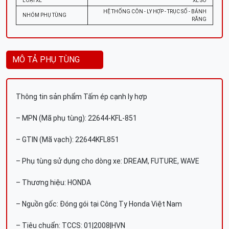
LOẠI XE
XE SỐ
HỆ THỐNG CÔN - LY HỢP - TRỤC SỐ - BÁNH
NHÓM PHỤ TÙNG
RĂNG
MÔ TẢ PHỤ TÙNG
Thông tin sản phẩm Tấm ép cạnh ly hợp
– MPN (Mã phụ tùng): 22644-KFL-851
– GTIN (Mã vạch): 22644KFL851
– Phụ tùng sử dụng cho dòng xe: DREAM, FUTURE, WAVE
– Thương hiệu: HONDA
– Nguồn gốc: Đóng gói tại Công Ty Honda Việt Nam
– Tiêu chuẩn: TCCS: 01|2008|HVN