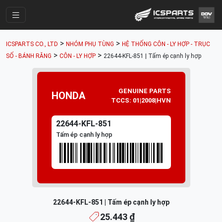
Trang Chính
>
>
ICSPARTS CO., LTD
NHÓM PHỤ TÙNG
HỆ THỐNG CÔN - LY HỢP - TRỤC
Cửa Hàng
>
>
SỐ - BÁNH RĂNG
CÔN - LY HỢP
22644-KFL-851 | Tấm ép cạnh ly hợp
Parts Catalogue
Mã Phụ Tùng
GENUINE PARTS
HONDA
TCCS: 01|2008|HVN
Nhóm Phụ Tùng
22644-KFL-851
Tài khoản
Tấm ép cạnh ly hợp
22644-KFL-851 | Tấm ép cạnh ly hợp
25.443 ₫