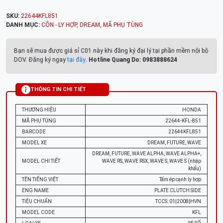
SKU:
22644KFL851
DANH MỤC:
CÔN - LY HỢP
,
DREAM
,
MÃ PHỤ TÙNG
Bạn sẽ mua được giá sỉ C01 này khi đăng ký đại lý tại phần mềm nội bộ
DOV. Đăng ký ngay
tại đây
.
Hotline Quang Do: 0983888624
THÔNG TIN CHI TIẾT
THƯƠNG HIỆU
HONDA
MÃ PHỤ TÙNG
22644-KFL-851
BARCODE
22644KFL851
MODEL XE
DREAM, FUTURE, WAVE
DREAM, FUTURE, WAVE ALPHA, WAVE ALPHA+,
MODEL CHI TIẾT
WAVE RS, WAVE RSX, WAVE S, WAVE S (nhập
khẩu)
TÊN TIẾNG VIỆT
Tấm ép cạnh ly hợp
ENG NAME
PLATE CLUTCH SIDE
TIÊU CHUẨN
TCCS: 01|2008|HVN
MODEL CODE
KFL