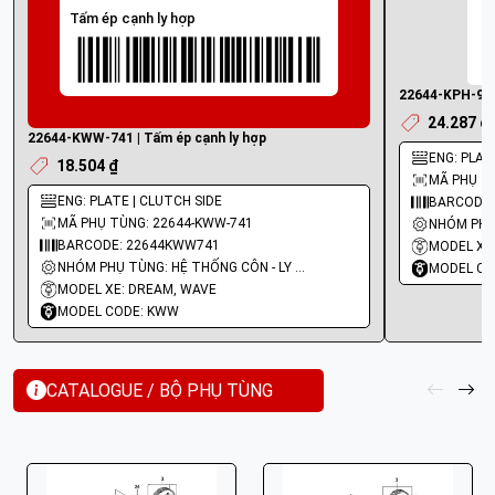
Tấm ép cạnh ly hợp
22644-KPH-900 
24.287 ₫
22644-KWW-741 | Tấm ép cạnh ly hợp
ENG: PLAT
18.504 ₫
MÃ PHỤ TÙ
ENG: PLATE | CLUTCH SIDE
BARCODE:
MÃ PHỤ TÙNG: 22644-KWW-741
BARCODE: 22644KWW741
MODEL XE
NHÓM PHỤ TÙNG: HỆ THỐNG CÔN - LY HỢP - TRỤC SỐ - BÁNH RĂNG
MODEL CO
MODEL XE: DREAM, WAVE
MODEL CODE: KWW
CATALOGUE / BỘ PHỤ TÙNG